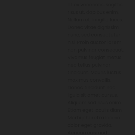
et ex venenatis, sagittis
risus ut, dapibus enim.
Nullam et fringilla lacus.
Donec vitae dignissim
nunc, sed consectetur
nisi. Proin auctor lorem
non pulvinar consequat.
Vivamus feugiat metus
nec tellus pulvinar
tincidunt. Mauris luctus
maximus convallis.
Donec tincidunt nec
ligula sit amet cursus.
Aliquam sed risus enim.
Etiam eget iaculis diam.
Morbi pharetra lacinia
dolor eget gravida.
Aenean euismod